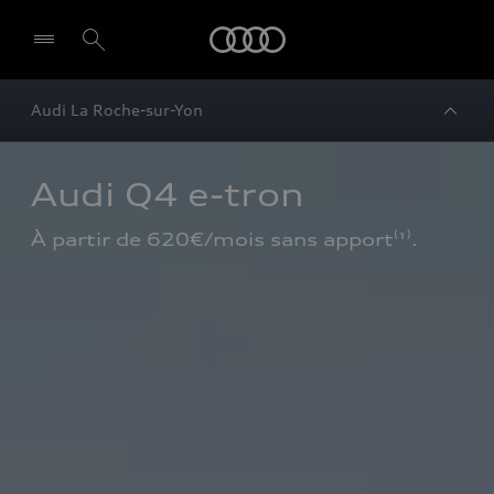
Audi
Audi La Roche-sur-Yon
Audi Q4 e-tron
À partir de 620€/mois sans apport⁽¹⁾.