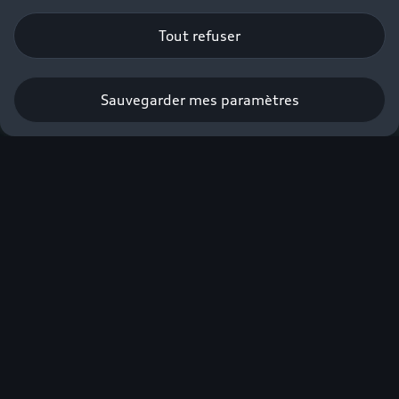
Tout refuser
Sauvegarder mes paramètres
Obtenir une offre
Audi, sans
compromis.
Plus de 900 km
d'autonomie